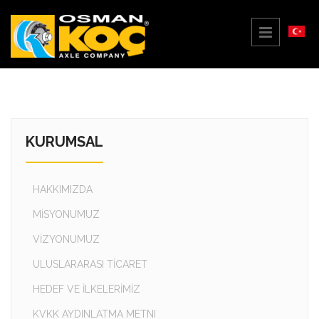
KURUMSAL
HAKKIMIZDA
MİSYONUMUZ
VİZYONUMUZ
ULUSLARARASI TİCARET
HEDEF VE İLKELERİMİZ
KVKK AYDINLATMA METNI